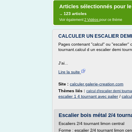
Articles sélectionnés pour le
123 articles
→
Voir également
2 Vidéos
pour ce thème
CALCULER UN ESCALIER DEMI T
Pages contenant "calcul" ou "escalier" 
tournant.calcul d un escalier demi tourn
J'ai...
Lire la suite
Site :
calculer.galerie-creation.com
Thèmes liés :
calcul d'escalier demi tourna
escalier 1 4 tournant avec palier
/
calcu
Escalier bois métal 2/4 tourn
Escaliers 2/4 tournant limon central
Forme : escalier 2/4 tournant limon cen