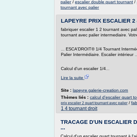
palier
/
escalier double quart tournant
/
tournant avec palier
LAPEYRE PRIX ESCALIER 2 
fabriquer escalier 1 2 tournant avec pal
tournant avec palier intermediaire. Votr
... ESCA'DROIT® 1/4 Tournant Interméd
Palier Intermédiaire. Escalier intérieur .
Calcul d'un escalier 1/4...
Lire la suite
Site :
lapeyre.galerie-creation.com
Thèmes liés :
calcul d'escalier quart t
/
fab
prix escalier 2 quart tournant avec palier
1 4 tournant droit
TRACAGE D'UN ESCALIER 
...
Calcul d'un escalier quart tournant à l'ai