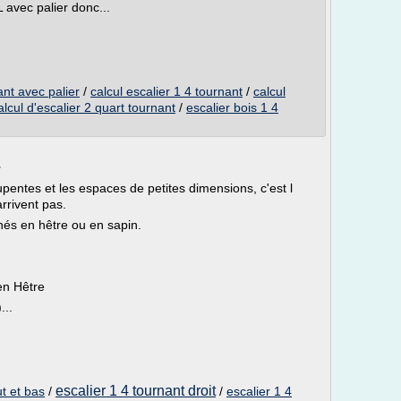
 avec palier donc...
ant avec palier
/
calcul escalier 1 4 tournant
/
calcul
alcul d'escalier 2 quart tournant
/
escalier bois 1 4
E
upentes et les espaces de petites dimensions, c'est l
arrivent pas.
rnés en hêtre ou en sapin.
en Hêtre
...
escalier 1 4 tournant droit
ut et bas
/
/
escalier 1 4