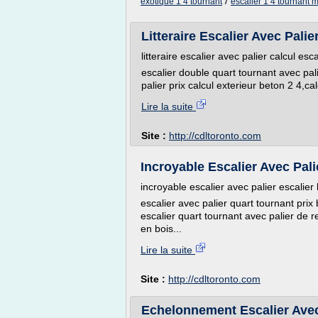
/
exotique 1 4 tournant
escalier 1 4 tournant m
Litteraire Escalier Avec Palie
litteraire escalier avec palier calcul es
escalier double quart tournant avec pali
palier prix calcul exterieur beton 2 4,ca
Lire la suite
Site :
http://cdltoronto.com
Incroyable Escalier Avec Pali
incroyable escalier avec palier escalier
escalier avec palier quart tournant prix 
escalier quart tournant avec palier de re
en bois...
Lire la suite
Site :
http://cdltoronto.com
Echelonnement Escalier Avec P