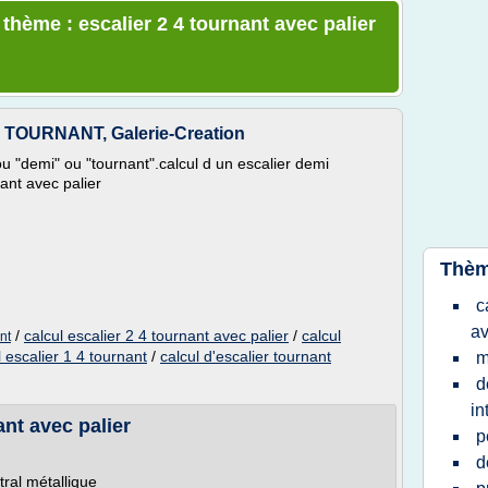
 thème : escalier 2 4 tournant avec palier
OURNANT, Galerie-Creation
ou "demi" ou "tournant".calcul d un escalier demi
ant avec palier
Thèm
c
av
/
calcul escalier 2 4 tournant avec palier
/
calcul
nt
l escalier 1 4 tournant
/
calcul d'escalier tournant
m
d
in
ant avec palier
p
d
tral métallique