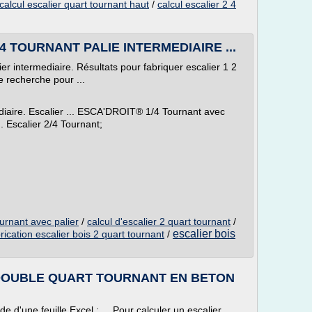
calcul escalier quart tournant haut
/
calcul escalier 2 4
4 TOURNANT PALIE INTERMEDIAIRE ...
ier intermediaire. Résultats pour fabriquer escalier 1 2
e recherche pour ...
iaire. Escalier ... ESCA'DROIT® 1/4 Tournant avec
.. Escalier 2/4 Tournant;
ournant avec palier
/
calcul d'escalier 2 quart tournant
/
escalier bois
rication escalier bois 2 quart tournant
/
DOUBLE QUART TOURNANT EN BETON
de d'une feuille Excel : ... Pour calculer un escalier