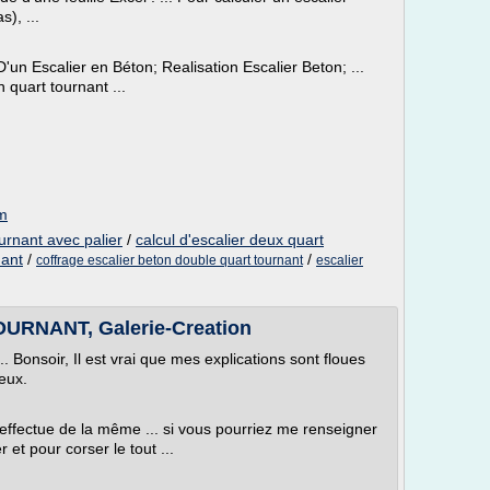
), ...
'un Escalier en Béton; Realisation Escalier Beton; ...
 quart tournant ...
om
ournant avec palier
/
calcul d'escalier deux quart
nant
/
/
coffrage escalier beton double quart tournant
escalier
URNANT, Galerie-Creation
... Bonsoir, Il est vrai que mes explications sont floues
ieux.
s'effectue de la même ... si vous pourriez me renseigner
 et pour corser le tout ...