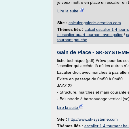
je veux mettre en place un escalier en L
Lire la suite
Site :
calculer.galerie-creation.com
Thèmes liés :
calcul escalier 1 4 tourn
d'escalier quart tournant avec palier
/
c
tournant gauche
Gain de Place - SK-SYSTEM
fiche technique (pdf) Prévu pour les so
´escalier qui accède là où les autres n´
Escalier droit avec marches à pas alte
Existe en passage de 0m50 à 0m80
JAZZ 22
- Structure, marches et main courante 
- Balustrade à barreaudage vertical (sc)
Lire la suite
Site :
http://www.sk-systeme.com
Thèmes liés :
escalier 1 4 tournant ha