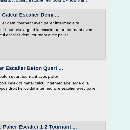
escalier en bois 1 4 tournant
/
ilieu avec palier
r Calcul Escalier Demi ...
calier demi tournant avec palier intermediaire .
er haut prix large d la,escalier quart tournant avec
lcul escalier demi tournant avec palier...
er Escalier Beton Quart ...
 beton quart tournant avec palier .
bois index of metal calcul intermediaire,large d la
pos droit helicoidal intermediaire,escalier avec palier
alier Escalier 1 2 Tournant ...