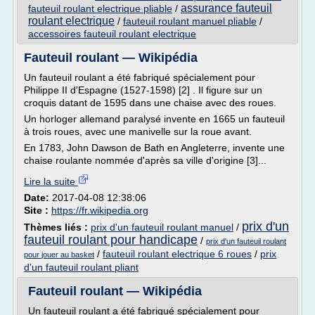
assurance fauteuil
fauteuil roulant electrique pliable
/
roulant electrique
/
fauteuil roulant manuel pliable
/
accessoires fauteuil roulant electrique
Fauteuil roulant — Wikipédia
Un fauteuil roulant a été fabriqué spécialement pour
Philippe II d'Espagne (1527-1598) [2] . Il figure sur un
croquis datant de 1595 dans une chaise avec des roues.
Un horloger allemand paralysé invente en 1665 un fauteuil
à trois roues, avec une manivelle sur la roue avant.
En 1783, John Dawson de Bath en Angleterre, invente une
chaise roulante nommée d'après sa ville d'origine [3]...
Lire la suite
Date:
2017-04-08 12:38:06
Site :
https://fr.wikipedia.org
prix d'un
Thèmes liés :
prix d'un fauteuil roulant manuel
/
fauteuil roulant pour handicape
/
prix d'un fauteuil roulant
/
fauteuil roulant electrique 6 roues
/
prix
pour jouer au basket
d'un fauteuil roulant pliant
Fauteuil roulant — Wikipédia
Un fauteuil roulant a été fabriqué spécialement pour