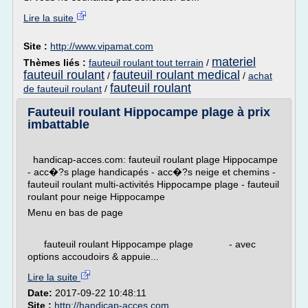
Lire la suite
Site :
http://www.vipamat.com
materiel
Thèmes liés :
fauteuil roulant tout terrain
/
fauteuil roulant
fauteuil roulant medical
/
/
achat
fauteuil roulant
de fauteuil roulant
/
Fauteuil roulant Hippocampe plage à prix
imbattable
handicap-acces.com: fauteuil roulant plage Hippocampe
- acc�?s plage handicapés - acc�?s neige et chemins -
fauteuil roulant multi-activités Hippocampe plage - fauteuil
roulant pour neige Hippocampe
Menu en bas de page
fauteuil roulant Hippocampe plage - avec
options accoudoirs & appuie...
Lire la suite
Date:
2017-09-22 10:48:11
Site :
http://handicap-acces.com