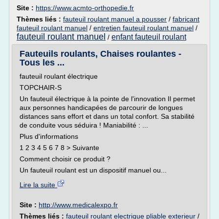
Site :
https://www.acmto-orthopedie.fr
Thèmes liés :
fauteuil roulant manuel a pousser
/
fabricant
fauteuil roulant manuel
/
entretien fauteuil roulant manuel
/
fauteuil roulant manuel
enfant fauteuil roulant
/
Fauteuils roulants, Chaises roulantes -
Tous les ...
fauteuil roulant électrique
TOPCHAIR-S
Un fauteuil électrique à la pointe de l'innovation Il permet
aux personnes handicapées de parcourir de longues
distances sans effort et dans un total confort. Sa stabilité
de conduite vous séduira ! Maniabilité : ...
Plus d'informations
1 2 3 4 5 6 7 8 > Suivante
Comment choisir ce produit ?
Un fauteuil roulant est un dispositif manuel ou...
Lire la suite
Site :
http://www.medicalexpo.fr
Thèmes liés :
fauteuil roulant electrique pliable exterieur
/