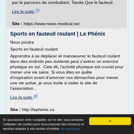
par le parcours de combattant. Tandis Que le fauteuil...
Lire la suite
Site :
https://www.news-medical.net
Sports en fauteuil roulant | Le Phénix
Nous joindre
Sports en fauteuil roulant
Apprendre à se déplacer et manoeuvrer le fauteuil roulant
dans des endroits peu évidents peut s'avérer un exercice
physique en soi. Cela dit, l'activité physique est crucial pour
mener une vie saine. Si vous êtes en quête
d'inspiration avant d'amorcer vos démarches pour mener
une vie active, je vous invite à visiter le site de
l'association...
Lire la suite
Site :
http://lephenix.ca
Thèmes liés :
/
fauteuil roulant electrique sport
association
En poursuivant votre navigation sur ce site, vous acceptez
X
/
/
fauteuil
basketball fauteuil roulant
fauteuil roulant sport basket
l'utilisation de cookies pour vous proposer des contenus et
roulant handicap sport
/
roue fauteuil roulant sport
services adaptés à vos centres d'intérêts.
En savoir plus