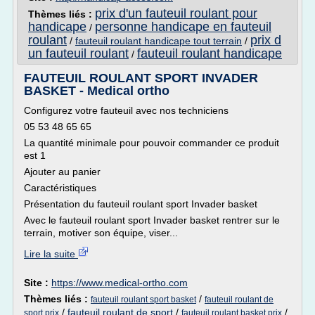
prix d'un fauteuil roulant pour
Thèmes liés :
handicape
personne handicape en fauteuil
/
roulant
prix d
/
fauteuil roulant handicape tout terrain
/
un fauteuil roulant
fauteuil roulant handicape
/
FAUTEUIL ROULANT SPORT INVADER
BASKET - Medical ortho
Configurez votre fauteuil avec nos techniciens
05 53 48 65 65
La quantité minimale pour pouvoir commander ce produit
est 1
Ajouter au panier
Caractéristiques
Présentation du fauteuil roulant sport Invader basket
Avec le fauteuil roulant sport Invader basket rentrer sur le
terrain, motiver son équipe, viser...
Lire la suite
Site :
https://www.medical-ortho.com
Thèmes liés :
/
fauteuil roulant sport basket
fauteuil roulant de
/
fauteuil roulant de sport
/
/
sport prix
fauteuil roulant basket prix