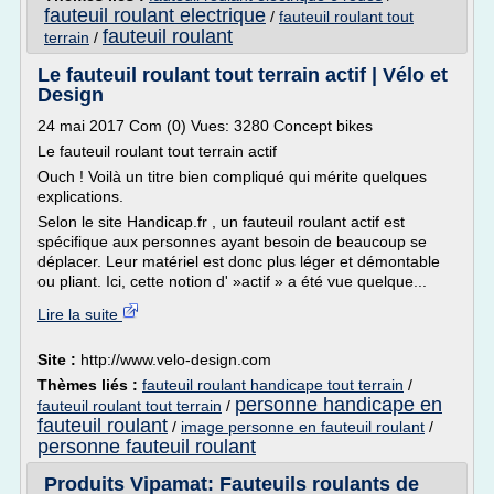
fauteuil roulant electrique
/
fauteuil roulant tout
fauteuil roulant
terrain
/
Le fauteuil roulant tout terrain actif | Vélo et
Design
24 mai 2017 Com (0) Vues: 3280 Concept bikes
Le fauteuil roulant tout terrain actif
Ouch ! Voilà un titre bien compliqué qui mérite quelques
explications.
Selon le site Handicap.fr , un fauteuil roulant actif est
spécifique aux personnes ayant besoin de beaucoup se
déplacer. Leur matériel est donc plus léger et démontable
ou pliant. Ici, cette notion d' »actif » a été vue quelque...
Lire la suite
Site :
http://www.velo-design.com
Thèmes liés :
fauteuil roulant handicape tout terrain
/
personne handicape en
fauteuil roulant tout terrain
/
fauteuil roulant
/
image personne en fauteuil roulant
/
personne fauteuil roulant
Produits Vipamat: Fauteuils roulants de