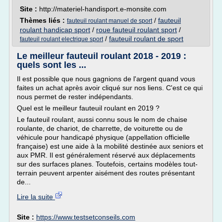
Site :
http://materiel-handisport.e-monsite.com
Thèmes liés :
/
fauteuil
fauteuil roulant manuel de sport
roulant handicap sport
/
roue fauteuil roulant sport
/
/
fauteuil roulant de sport
fauteuil roulant electrique sport
Le meilleur fauteuil roulant 2018 - 2019 :
quels sont les ...
Il est possible que nous gagnions de l'argent quand vous
faites un achat après avoir cliqué sur nos liens. C'est ce qui
nous permet de rester indépendants.
Quel est le meilleur fauteuil roulant en 2019 ?
Le fauteuil roulant, aussi connu sous le nom de chaise
roulante, de chariot, de charrette, de voiturette ou de
véhicule pour handicapé physique (appellation officielle
française) est une aide à la mobilité destinée aux seniors et
aux PMR. Il est généralement réservé aux déplacements
sur des surfaces planes. Toutefois, certains modèles tout-
terrain peuvent arpenter aisément des routes présentant
de...
Lire la suite
Site :
https://www.testsetconseils.com