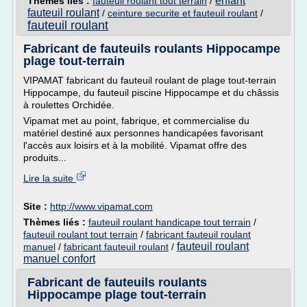
enfant
Thèmes liés :
fauteuil roulant tout terrain
/
fauteuil roulant
/
ceinture securite et fauteuil roulant
/
fauteuil roulant
Fabricant de fauteuils roulants Hippocampe
plage tout-terrain
VIPAMAT fabricant du fauteuil roulant de plage tout-terrain
Hippocampe, du fauteuil piscine Hippocampe et du châssis
à roulettes Orchidée.
Vipamat met au point, fabrique, et commercialise du
matériel destiné aux personnes handicapées favorisant
l'accès aux loisirs et à la mobilité. Vipamat offre des
produits...
Lire la suite
Site :
http://www.vipamat.com
Thèmes liés :
fauteuil roulant handicape tout terrain
/
fauteuil roulant tout terrain
/
fabricant fauteuil roulant
fauteuil roulant
manuel
/
fabricant fauteuil roulant
/
manuel confort
Fabricant de fauteuils roulants
Hippocampe plage tout-terrain