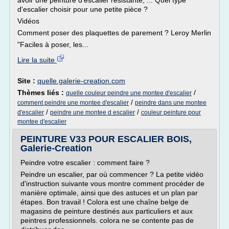
avoir une peinture d'escalier résistante, ... Quel type
d'escalier choisir pour une petite pièce ?
Vidéos
Comment poser des plaquettes de parement ? Leroy Merlin
"Faciles à poser, les...
Lire la suite
Site :
quelle.galerie-creation.com
Thèmes liés :
/
quelle couleur peindre une montee d'escalier
/
comment peindre une montee d'escalier
peindre dans une montee
/
/
d'escalier
peindre une montee d escalier
couleur peinture pour
montee d'escalier
PEINTURE V33 POUR ESCALIER BOIS,
Galerie-Creation
Peindre votre escalier : comment faire ?
Peindre un escalier, par où commencer ? La petite vidéo
d'instruction suivante vous montre comment procéder de
manière optimale, ainsi que des astuces et un plan par
étapes. Bon travail ! Colora est une chaîne belge de
magasins de peinture destinés aux particuliers et aux
peintres professionnels. colora ne se contente pas de