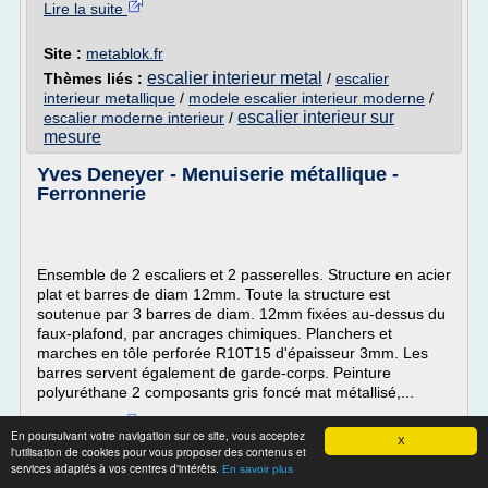
Lire la suite
Site :
metablok.fr
escalier interieur metal
Thèmes liés :
/
escalier
interieur metallique
/
modele escalier interieur moderne
/
escalier interieur sur
escalier moderne interieur
/
mesure
Yves Deneyer - Menuiserie métallique -
Ferronnerie
Ensemble de 2 escaliers et 2 passerelles. Structure en acier
plat et barres de diam 12mm. Toute la structure est
soutenue par 3 barres de diam. 12mm fixées au-dessus du
faux-plafond, par ancrages chimiques. Planchers et
marches en tôle perforée R10T15 d'épaisseur 3mm. Les
barres servent également de garde-corps. Peinture
polyuréthane 2 composants gris foncé mat métallisé,...
Lire la suite
En poursuivant votre navigation sur ce site, vous acceptez
X
Date:
2017-06-24 07:26:17
l'utilisation de cookies pour vous proposer des contenus et
services adaptés à vos centres d'intérêts.
Site :
http://www.yvesdeneyer.be
En savoir plus