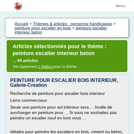
Menu
Accueil
>
Thèmes & articles : personne handicapee
>
peinture pour escalier en bois
>
peinture escalier
interieur beton
Articles sélectionnés pour le thème :
peinture escalier interieur beton
44 articles
→
Voir également
1 Vidéos
pour ce thème
PEINTURE POUR ESCALIER BOIS INTERIEUR,
Galerie-Creation
Recherche de peinture pour escalier bois interieur
Liens commerciaux
Seule une peinture pour sol intérieur sera ... Inutile de
surcharger en peinture pour ... Si vous ne souhaitez pas
peindre un escalier neuf en bois vous ...
Idéales pour peindre les escaliers en bois, ciment ou béton,