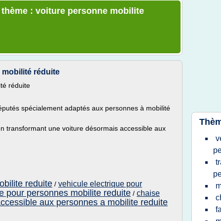
e thème : voiture personne mobilite
mobilité réduite
té réduite
réputés spécialement adaptés aux personnes à mobilité
Thèm
 en transformant une voiture désormais accessible aux
v
p
t
p
bilite reduite
vehicule electrique pour
/
m
e pour personnes mobilite reduite
chaise
/
c
ccessible aux personnes a mobilite reduite
f