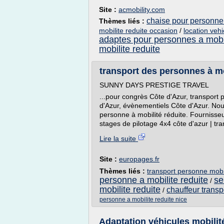
Site :
acmobility.com
chaise pour personne 
Thèmes liés :
mobilite reduite occasion
/
location veh
adaptes pour personnes a mobil
mobilite reduite
transport des personnes à mob
SUNNY DAYS PRESTIGE TRAVEL
...pour congrès Côte d'Azur, transport 
d'Azur, évènementiels Côte d'Azur. Nou
personne à mobilité réduite. Fournisseu
stages de pilotage 4x4 côte d'azur | tr
Lire la suite
Site :
europages.fr
Thèmes liés :
transport personne mobil
personne a mobilite reduite
se
/
mobilite reduite
chauffeur transp
/
personne a mobilite reduite nice
Adaptation véhicules mobilit