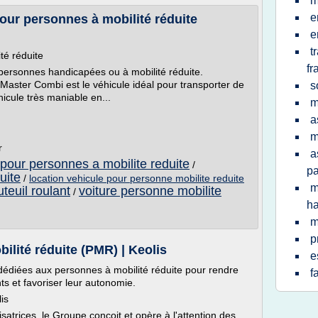
m
e
our personnes à mobilité réduite
e
t
té réduite
fr
ersonnes handicapées ou à mobilité réduite.
t Master Combi est le véhicule idéal pour transporter de
s
hicule très maniable en...
m
a
m
r
a
pour personnes a mobilite reduite
/
pa
uite
/
location vehicule pour personne mobilite reduite
m
teuil roulant
voiture personne mobilite
/
h
m
p
ilité réduite (PMR) | Keolis
e
 dédiées aux personnes à mobilité réduite pour rendre
f
ts et favoriser leur autonomie.
is
satrices, le Groupe conçoit et opère à l'attention des