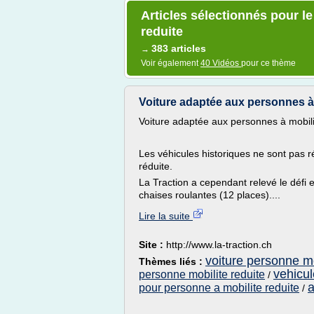
Articles sélectionnés pour l
reduite
383 articles
→
Voir également
40 Vidéos
pour ce thème
Voiture adaptée aux personnes à 
Voiture adaptée aux personnes à mobili
Les véhicules historiques ne sont pas 
réduite.
La Traction a cependant relevé le défi
chaises roulantes (12 places)....
Lire la suite
Site :
http://www.la-traction.ch
voiture personne mo
Thèmes liés :
vehicul
personne mobilite reduite
/
a
pour personne a mobilite reduite
/