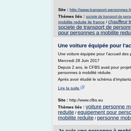
Site :
http://www.transport-personnes-
Thèmes liés :
societe de transport de pers
chauffeur t
mobilite reduite ile france
/
societe de transport de personn
pour personnes a mobilite redu
Une voiture équipée pour l'ac
Une voiture équipée pour l'accueil des 
Mercredi 28 Juin 2017
Depuis 2 ans, le CFBS avait pour projet
personnes à mobilité réduite.
Après avoir étudié le schéma d'implantat
Lire la suite
Site :
http://www.cfbs.eu
voiture personne mo
Thèmes liés :
reduite
equipement pour person
/
mobilite reduite
personne mobil
/