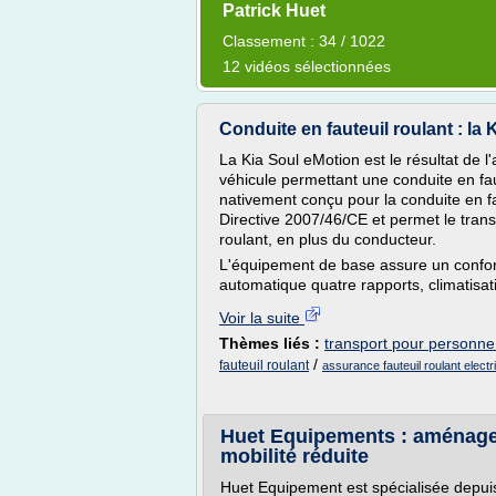
Patrick Huet
Classement : 34 / 1022
12 vidéos sélectionnées
Conduite en fauteuil roulant : la
La Kia Soul eMotion est le résultat de
véhicule permettant une conduite en faut
nativement conçu pour la conduite en fa
Directive 2007/46/CE et permet le tran
roulant, en plus du conducteur.
L'équipement de base assure un confort 
automatique quatre rapports, climatisation
Voir la suite
Thèmes liés :
transport pour personne 
/
fauteuil roulant
assurance fauteuil roulant electr
Huet Equipements : aménage
mobilité réduite
Huet Equipement est spécialisée depuis