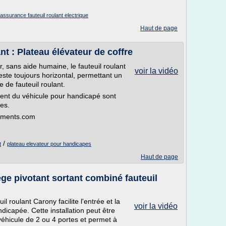
assurance fauteuil roulant electrique
Haut de page
t : Plateau élévateur de coffre
 sans aide humaine, le fauteuil roulant
voir la vidéo
este toujours horizontal, permettant un
 de fauteuil roulant.
nt du véhicule pour handicapé sont
res.
pements.com
/
t
plateau elevateur pour handicapes
Haut de page
ège pivotant sortant combiné fauteuil
l roulant Carony facilite l'entrée et la
voir la vidéo
dicapée. Cette installation peut être
véhicule de 2 ou 4 portes et permet à