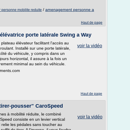
/
amenagement personne a
personne mobilite reduite
Haut de page
élévatrice porte latérale Swing a Way
lateau élévateur facilitant l'accès au
voir la vidéo
oulant. Installé sur une porte latérale,
côté du véhicule, y compris dans un
ours horizontal, il assure à la fois un
ement minimal au sein du véhicule.
pements.com
Haut de page
"tirer-pousser" CaroSpeed
nes à mobilité réduite, le combiné
voir la vidéo
oSpeed consiste en un levier vertical
Il relie les pédales sans toucher au
uffit de tirer. A l'inverse, il vous faudra