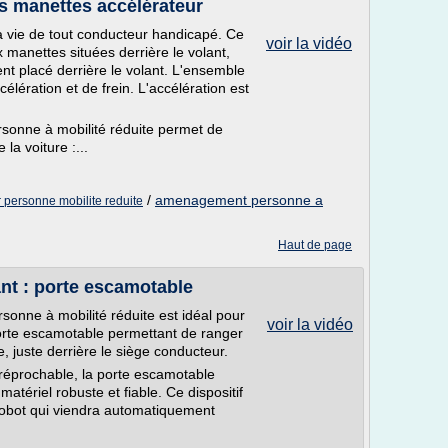
s manettes accélérateur
la vie de tout conducteur handicapé. Ce
voir la vidéo
anettes situées derrière le volant,
nt placé derrière le volant. L'ensemble
élération et de frein. L'accélération est
sonne à mobilité réduite permet de
la voiture :...
/
amenagement personne a
personne mobilite reduite
Haut de page
nt : porte escamotable
onne à mobilité réduite est idéal pour
voir la vidéo
porte escamotable permettant de ranger
le, juste derrière le siège conducteur.
irréprochable, la porte escamotable
matériel robuste et fiable. Ce dispositif
robot qui viendra automatiquement