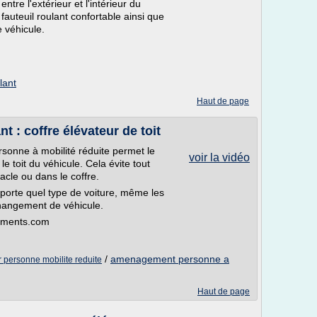
ntre l'extérieur et l'intérieur du
fauteuil roulant confortable ainsi que
e véhicule.
lant
Haut de page
t : coffre élévateur de toit
onne à mobilité réduite permet le
voir la vidéo
e toit du véhicule. Cela évite tout
acle ou dans le coffre.
mporte quel type de voiture, même les
 changement de véhicule.
pements.com
/
amenagement personne a
personne mobilite reduite
Haut de page