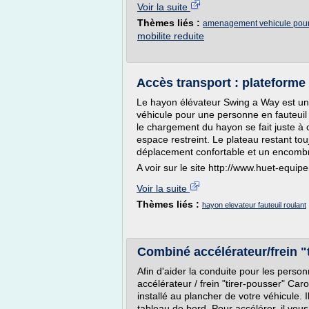
Voir la suite
Thèmes liés :
amenagement vehicule pour 
mobilite reduite
Accès transport : plateforme 
Le hayon élévateur Swing a Way est un p
véhicule pour une personne en fauteuil r
le chargement du hayon se fait juste à 
espace restreint. Le plateau restant touj
déplacement confortable et un encombr
A voir sur le site http://www.huet-equi
Voir la suite
Thèmes liés :
hayon elevateur fauteuil roulant
Combiné accélérateur/frein 
Afin d'aider la conduite pour les person
accélérateur / frein "tirer-pousser" Car
installé au plancher de votre véhicule. 
tableau de bord. Pour accélérer, il vous s