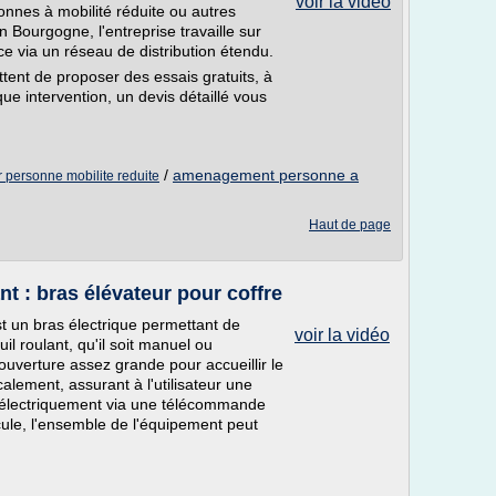
voir la vidéo
nnes à mobilité réduite ou autres
Bourgogne, l'entreprise travaille sur
ce via un réseau de distribution étendu.
ent de proposer des essais gratuits, à
e intervention, un devis détaillé vous
/
amenagement personne a
personne mobilite reduite
Haut de page
t : bras élévateur pour coffre
st un bras électrique permettant de
voir la vidéo
il roulant, qu'il soit manuel ou
ouverture assez grande pour accueillir le
calement, assurant à l'utilisateur une
te électriquement via une télécommande
ule, l'ensemble de l'équipement peut