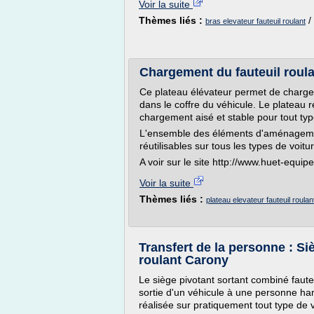
Voir la suite
Thèmes liés :
/
bras elevateur fauteuil roulant
Chargement du fauteuil roulan
Ce plateau élévateur permet de charger,
dans le coffre du véhicule. Le plateau r
chargement aisé et stable pour tout type
L'ensemble des éléments d'aménageme
réutilisables sur tous les types de voitu
A voir sur le site http://www.huet-equi
Voir la suite
Thèmes liés :
plateau elevateur fauteuil roulan
Transfert de la personne : Si
roulant Carony
Le siège pivotant sortant combiné fauteui
sortie d'un véhicule à une personne han
réalisée sur pratiquement tout type de 