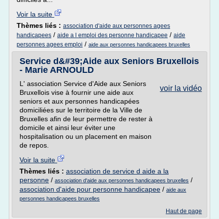
Voir la suite
Thèmes liés :
association d'aide aux personnes agees
/
/
handicapees
aide a l emploi des personne handicapee
aide
/
personnes agees emploi
aide aux personnes handicapees bruxelles
Service d&#39;Aide aux Seniors Bruxellois
- Marie ARNOULD
L' association Service d'Aide aux Seniors
voir la vidéo
Bruxellois vise à fournir une aide aux
seniors et aux personnes handicapées
domiciliées sur le territoire de la Ville de
Bruxelles afin de leur permettre de rester à
domicile et ainsi leur éviter une
hospitalisation ou un placement en maison
de repos.
Voir la suite
Thèmes liés :
association de service d aide a la
personne
/
/
association d'aide aux personnes handicapees bruxelles
association d'aide pour personne handicapee
/
aide aux
personnes handicapees bruxelles
Haut de page