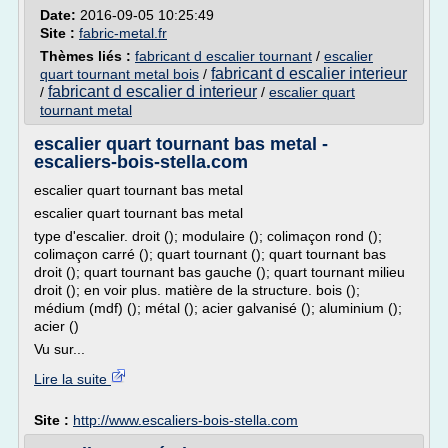
Date:
2016-09-05 10:25:49
Site :
fabric-metal.fr
Thèmes liés :
fabricant d escalier tournant
/
escalier
fabricant d escalier interieur
quart tournant metal bois
/
fabricant d escalier d interieur
/
/
escalier quart
tournant metal
escalier quart tournant bas metal -
escaliers-bois-stella.com
escalier quart tournant bas metal
escalier quart tournant bas metal
type d'escalier. droit (); modulaire (); colimaçon rond ();
colimaçon carré (); quart tournant (); quart tournant bas
droit (); quart tournant bas gauche (); quart tournant milieu
droit (); en voir plus. matière de la structure. bois ();
médium (mdf) (); métal (); acier galvanisé (); aluminium ();
acier ()
Vu sur...
Lire la suite
Site :
http://www.escaliers-bois-stella.com