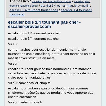
Thèmes liés :
/
escalier quart tournant brico depot
escalier quart
/
/
escalier 1 4 tournant haut leroy merlin
tournant haut brico depot
escalier 1 4 tournant haut et bas
/
escalier 1 4 tournant
bas metal
escalier bois 1/4 tournant pas cher -
escalier-provost.com
escalier bois 1/4 tournant pas cher
escalier bois 1/4 tournant pas cher
Vu sur
contremarches pour escalier de meunier normandie
tournant en sapin escalier quart tournant marches en bois
massif noyer structure en métal
Vu sur
escalier tournant gauche bois normandie l. cm marches
sapin tous les j ai acheté cet escalier en bois pas de notice
claire pour le montage et les
Vu sur cdn2.escalier-shop.fr
escalier tournant en sapin brico dépôt . nous sommes
sincèrement désolés que ce produit ne vous apporte pas
entière satisfaction.
Vu sur media.ooreka.fr