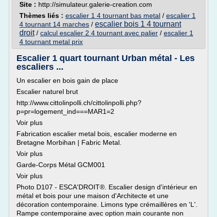
Site :
http://simulateur.galerie-creation.com
Thèmes liés :
escalier 1 4 tournant bas metal
/
escalier 1
escalier bois 1 4 tournant
4 tournant 14 marches
/
droit
/
calcul escalier 2 4 tournant avec palier
/
escalier 1
4 tournant metal prix
Escalier 1 quart tournant Urban métal - Les
escaliers ...
Un escalier en bois gain de place
Escalier naturel brut
http://www.cittolinpolli.ch/cittolinpolli.php?
p=pr=logement_ind===MAR1=2
Voir plus
Fabrication escalier metal bois, escalier moderne en
Bretagne Morbihan | Fabric Metal.
Voir plus
Garde-Corps Métal GCM001
Voir plus
Photo D107 - ESCA'DROIT®. Escalier design d'intérieur en
métal et bois pour une maison d'Architecte et une
décoration contemporaine. Limons type crémaillères en 'L'.
Rampe contemporaine avec option main courante non