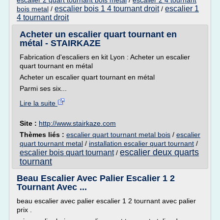
escalier 2 quart tournant bois metal
/
escalier 2 4 tournant
escalier bois 1 4 tournant droit
escalier 1
bois metal
/
/
4 tournant droit
Acheter un escalier quart tournant en
métal - STAIRKAZE
Fabrication d'escaliers en kit Lyon : Acheter un escalier
quart tournant en métal
Acheter un escalier quart tournant en métal
Parmi ses six...
Lire la suite
Site :
http://www.stairkaze.com
Thèmes liés :
escalier quart tournant metal bois
/
escalier
quart tournant metal
/
installation escalier quart tournant
/
escalier deux quarts
escalier bois quart tournant
/
tournant
Beau Escalier Avec Palier Escalier 1 2
Tournant Avec ...
beau escalier avec palier escalier 1 2 tournant avec palier
prix .