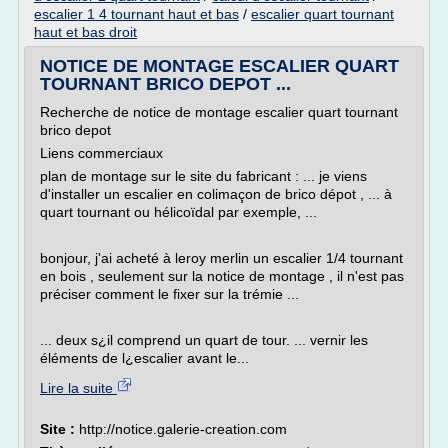
escalier 1 4 tournant haut et bas
/
escalier quart tournant
haut et bas droit
NOTICE DE MONTAGE ESCALIER QUART
TOURNANT BRICO DEPOT ...
Recherche de notice de montage escalier quart tournant
brico depot
Liens commerciaux
plan de montage sur le site du fabricant : ... je viens
d'installer un escalier en colimaçon de brico dépot , ... à
quart tournant ou hélicoïdal par exemple, ...
bonjour, j'ai acheté à leroy merlin un escalier 1/4 tournant
en bois , seulement sur la notice de montage , il n'est pas
préciser comment le fixer sur la trémie ...
... deux s¿il comprend un quart de tour. ... vernir les
éléments de l¿escalier avant le...
Lire la suite
Site :
http://notice.galerie-creation.com