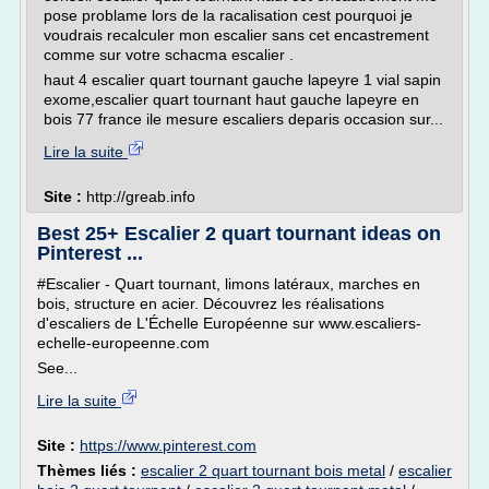
pose problame lors de la racalisation cest pourquoi je
voudrais recalculer mon escalier sans cet encastrement
comme sur votre schacma escalier .
haut 4 escalier quart tournant gauche lapeyre 1 vial sapin
exome,escalier quart tournant haut gauche lapeyre en
bois 77 france ile mesure escaliers deparis occasion sur...
Lire la suite
Site :
http://greab.info
Best 25+ Escalier 2 quart tournant ideas on
Pinterest ...
#Escalier - Quart tournant, limons latéraux, marches en
bois, structure en acier. Découvrez les réalisations
d'escaliers de L'Échelle Européenne sur www.escaliers-
echelle-europeenne.com
See...
Lire la suite
Site :
https://www.pinterest.com
Thèmes liés :
escalier 2 quart tournant bois metal
/
escalier