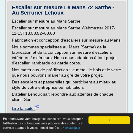
Escalier sur mesure Le Mans 72 Sarthe -
Au Serrurier Lehoux
Escalier sur mesure au Mans Sarthe
Escalier sur mesure au Mans Sarthe Webmaster 2017-
11-13T13:58:52+00:00
Fabrication et conception d'escaliers sur mesure au Mans
Nous sommes spécialistes au Mans (Sarthe) de la
fabrication et de la conception sur mesure d'escaliers
intérieurs / extérieurs. Nous nous adaptons à tout projet
d'escalier, rambarde ou garde corps.
Nos matériaux de prédilection : le métal, le bois et le verre
que nous pouvons marier au gré de votre projet.
Des escaliers et passerelles qui participent au mieux au
style de votre entreprise ou habitation.
L'atelier Lehoux sait répondre aux attentes de chaque
client. Son...
Lire la suite
En poursuivant votre navigation sur ce site, vous acceptez
Site :
http://auserrurierlehoux.fr
X
l'utilisation de cookies pour vous proposer des contenus et
Thèmes liés :
escalier quart tournant metal bois
/
escalier
services adaptés à vos centres d'intérêts.
En savoir plus
escalier bois quart tournant
quart tournant metal
/
/