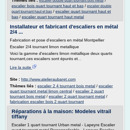
Thèmes liés :
/
escalier double quart tournant bois metal
escalier bois quart tournant haut et bas
/
escalier double
/
escalier quart tournant haut et
quart tournant haut et bas
bas
/
escalier quart tournant haut metal
Installateur et fabricant d'escaliers en métal
2/4 ...
Fabrication et pose d'escaliers en métal Montpellier
Escalier 2/4 tournant limon metallique
Voici la gamme d'escaliers limon métallique deux quarts
tournant,ces escaliers sont épurés et...
Lire la suite
Site :
http://www.atelieraubaret.com
Thèmes liés :
escalier 2 4 tournant bois metal
/
escalier
quart tournant metal limon central
/
escalier 2 quart
tournant bois metal
/
escalier 2 quart tournant metal
/
fabrication escalier bois 2 quart tournant
Réparations à la maison: Modeles vitrail
tiffany
Escalier 1 quart tournant Urban metal - Lapeyre Escalier