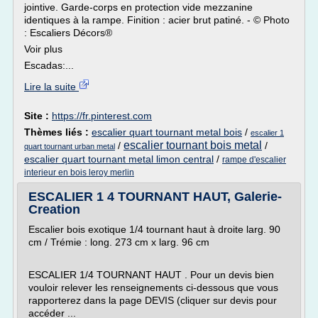
jointive. Garde-corps en protection vide mezzanine
identiques à la rampe. Finition : acier brut patiné. - © Photo
: Escaliers Décors®
Voir plus
Escadas:...
Lire la suite
Site :
https://fr.pinterest.com
Thèmes liés :
escalier quart tournant metal bois
/
escalier 1
escalier tournant bois metal
/
/
quart tournant urban metal
escalier quart tournant metal limon central
/
rampe d'escalier
interieur en bois leroy merlin
ESCALIER 1 4 TOURNANT HAUT, Galerie-
Creation
Escalier bois exotique 1/4 tournant haut à droite larg. 90
cm / Trémie : long. 273 cm x larg. 96 cm
ESCALIER 1/4 TOURNANT HAUT . Pour un devis bien
vouloir relever les renseignements ci-dessous que vous
rapporterez dans la page DEVIS (cliquer sur devis pour
accéder ...