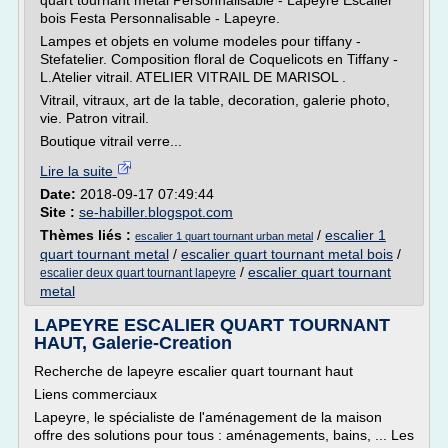
quart tournant metal Personnalisable - Lapeyre Escalier
bois Festa Personnalisable - Lapeyre.
Lampes et objets en volume modeles pour tiffany -
Stefatelier. Composition floral de Coquelicots en Tiffany -
L.Atelier vitrail. ATELIER VITRAIL DE MARISOL .
Vitrail, vitraux, art de la table, decoration, galerie photo,
vie. Patron vitrail.
Boutique vitrail verre...
Lire la suite
Date:
2018-09-17 07:49:44
Site :
se-habiller.blogspot.com
Thèmes liés :
/
escalier 1
escalier 1 quart tournant urban metal
quart tournant metal
/
escalier quart tournant metal bois
/
/
escalier quart tournant
escalier deux quart tournant lapeyre
metal
LAPEYRE ESCALIER QUART TOURNANT
HAUT, Galerie-Creation
Recherche de lapeyre escalier quart tournant haut
Liens commerciaux
Lapeyre, le spécialiste de l'aménagement de la maison
offre des solutions pour tous : aménagements, bains, ... Les