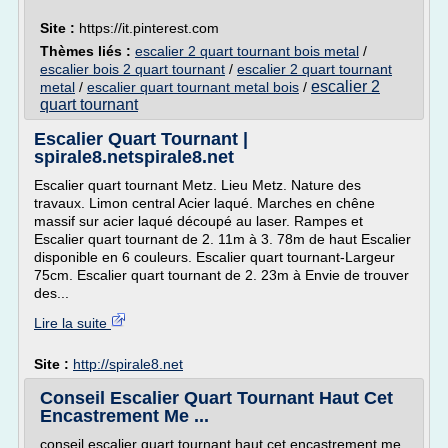
Site :
https://it.pinterest.com
Thèmes liés :
escalier 2 quart tournant bois metal
/
escalier bois 2 quart tournant
/
escalier 2 quart tournant
escalier 2
metal
/
escalier quart tournant metal bois
/
quart tournant
Escalier Quart Tournant |
spirale8.netspirale8.net
Escalier quart tournant Metz. Lieu Metz. Nature des
travaux. Limon central Acier laqué. Marches en chêne
massif sur acier laqué découpé au laser. Rampes et
Escalier quart tournant de 2. 11m à 3. 78m de haut Escalier
disponible en 6 couleurs. Escalier quart tournant-Largeur
75cm. Escalier quart tournant de 2. 23m à Envie de trouver
des...
Lire la suite
Site :
http://spirale8.net
Conseil Escalier Quart Tournant Haut Cet
Encastrement Me ...
conseil escalier quart tournant haut cet encastrement me