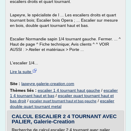
escaliers droits et quart tournant.
Lapeyre, le spécialiste de l ... Les escaliers droits et quart
tournant bois; Escalier bois Opera ; ... Escalier sur mesure
en bois, double quart tournant haut et bas.
Escalier Normandie sapin 1/4 tournant gauche. Fermer. ... ^
Haut de page ^ Fiche technique; Avis clients ^ ^ VOIR
AUSSI : > Atelier et matériaux > Porte ...
L'escalier 1/4...
Lire la suite
Site :
lapeyre.galerie-creation.com
Thèmes liés :
escalier 1 4 tournant haut gauche
/
escalier
1 4 tournant haut et bas
/
escalier quart tournant haut et
bas droit
/
/
escalier
escalier quart tournant haut et bas gauche
double quart tournant metal
CALCUL ESCALIER 2 4 TOURNANT AVEC
PALIER, Galerie-Creation
Recherche de calcul escalier 2 4 tournant avec palier