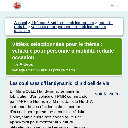
Menu
Accueil
>
Thèmes & vidéos : mobilité réduite
>
mobilite
reduite
>
vehicule pour personne a mobilite reduite
occasion
Vidéos sélectionnées pour le thème :
vehicule pour personne a mobilite reduite
occasion
6 Vidéos
→
Voir également
88 Articles
pour ce thème
Les coulisses d'Handynamic, clin d'oeil de vie
En Mars 2011, Handynamic termine la
voir la vidéo
fabrication d'un véhicule TPMR commandé
par l'APF de Noeux-les-Mines dans le Nord. A
la demande des résidents de ce centre
d'accueil pour personne à mobilité réduite,
Handynamic ouvre ses portes toute une
après-midi pour montrer aux futurs
utilisateurs du véhicule l'envers du décors.