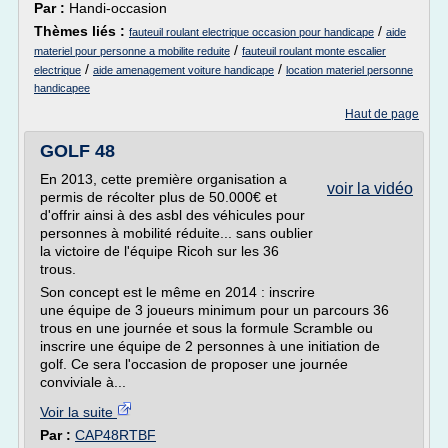
Par :
Handi-occasion
Thèmes liés :
/
fauteuil roulant electrique occasion pour handicape
aide
/
materiel pour personne a mobilite reduite
fauteuil roulant monte escalier
/
/
electrique
aide amenagement voiture handicape
location materiel personne
handicapee
Haut de page
GOLF 48
En 2013, cette première organisation a
voir la vidéo
permis de récolter plus de 50.000€ et
d'offrir ainsi à des asbl des véhicules pour
personnes à mobilité réduite... sans oublier
la victoire de l'équipe Ricoh sur les 36
trous.
Son concept est le même en 2014 : inscrire
une équipe de 3 joueurs minimum pour un parcours 36
trous en une journée et sous la formule Scramble ou
inscrire une équipe de 2 personnes à une initiation de
golf. Ce sera l'occasion de proposer une journée
conviviale à...
Voir la suite
Par :
CAP48RTBF