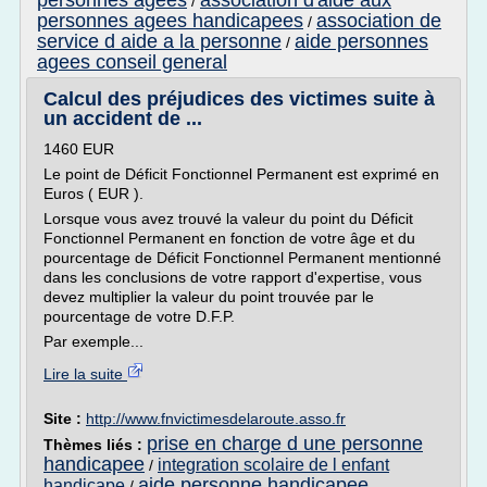
personnes agees
association d'aide aux
/
personnes agees handicapees
association de
/
service d aide a la personne
aide personnes
/
agees conseil general
Calcul des préjudices des victimes suite à
un accident de ...
1460 EUR
Le point de Déficit Fonctionnel Permanent est exprimé en
Euros ( EUR ).
Lorsque vous avez trouvé la valeur du point du Déficit
Fonctionnel Permanent en fonction de votre âge et du
pourcentage de Déficit Fonctionnel Permanent mentionné
dans les conclusions de votre rapport d'expertise, vous
devez multiplier la valeur du point trouvée par le
pourcentage de votre D.F.P.
Par exemple...
Lire la suite
Site :
http://www.fnvictimesdelaroute.asso.fr
prise en charge d une personne
Thèmes liés :
handicapee
integration scolaire de l enfant
/
aide personne handicapee
handicape
/