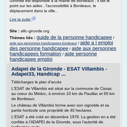
Gironde est disponible à la mairie de Bordeaux ; il fait le
point sur les aides , l'accessibilité à Bordeaux, le
déplacement dans la ville...
Lire la suite
Site :
aftc-gironde.org
guide de la personne handicapee
Thèmes liés :
/
aide a l emploi
/
aide aux personnes handicapees bordeaux
des personne handicapee
aide aux personnes
/
handicapees formation
aide personne
/
handicapee emploi
Adapei de la Gironde - ESAT Villambis -
Adapei33, Handicap ...
Téléchargez le plan d'accès
L'ESAT de Villambis est situé sur la commune de Cissac
au coeur du Médoc, à environ 10 km de Pauillac et 50 km
de Bordeaux.
Le château de Villambis forme avec son vignoble et sa
partie horticole une propriété de 40 hectares.
L'ESAT a été créé en décembre 1978. La gestion en a été
confiée à l'ADAPEI de la Gironde, sous l'autorité de