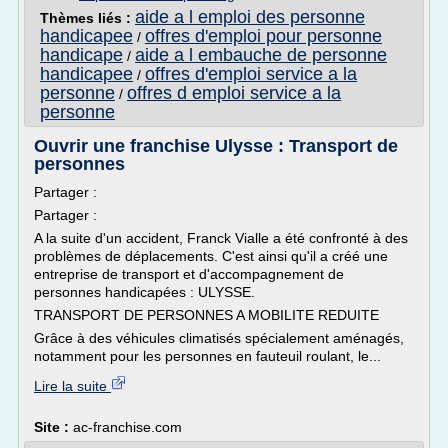
aide a l emploi des personne
Thèmes liés :
handicapee
offres d'emploi pour personne
/
handicape
aide a l embauche de personne
/
handicapee
offres d'emploi service a la
/
personne
offres d emploi service a la
/
personne
Ouvrir une franchise Ulysse : Transport de
personnes
Partager :
Partager :
A la suite d'un accident, Franck Vialle a été confronté à des
problèmes de déplacements. C'est ainsi qu'il a créé une
entreprise de transport et d'accompagnement de
personnes handicapées : ULYSSE.
TRANSPORT DE PERSONNES A MOBILITE REDUITE
Grâce à des véhicules climatisés spécialement aménagés,
notamment pour les personnes en fauteuil roulant, le...
Lire la suite
Site :
ac-franchise.com