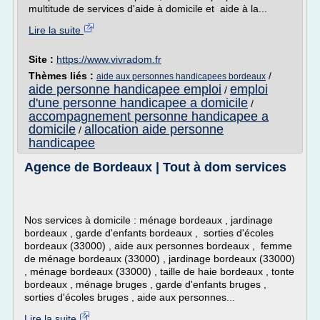
multitude de services d'aide à domicile et aide à la...
Lire la suite
Site :
https://www.vivradom.fr
Thèmes liés :
/
aide aux personnes handicapees bordeaux
aide personne handicapee emploi
emploi
/
d'une personne handicapee a domicile
/
accompagnement personne handicapee a
domicile
allocation aide personne
/
handicapee
Agence de Bordeaux | Tout à dom services
Nos services à domicile : ménage bordeaux , jardinage
bordeaux , garde d'enfants bordeaux , sorties d'écoles
bordeaux (33000) , aide aux personnes bordeaux , femme
de ménage bordeaux (33000) , jardinage bordeaux (33000)
, ménage bordeaux (33000) , taille de haie bordeaux , tonte
bordeaux , ménage bruges , garde d'enfants bruges ,
sorties d'écoles bruges , aide aux personnes...
Lire la suite