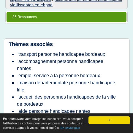
vieillissantes en ehpad
35 Ressources
Thèmes associés
transport personne handicapee bordeaux
accompagnement personne handicapee
nantes
emploi service a la personne bordeaux
maison departementale personne handicapee
lille
accueil des personnes handicapees de la ville
de bordeaux
aide personne handicapee nantes
maison departementale personne handicapee
En poursuivant votre navigation sur ce site, vous acceptez
X
l'utilisation de cookies pour vous proposer des contenus et
rhone
services adaptés à vos centres d'intérêts.
En savoir plus
maison departementale des personnes