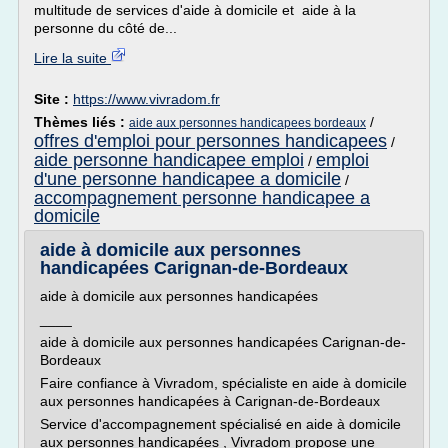
multitude de services d'aide à domicile et aide à la
personne du côté de...
Lire la suite
Site :
https://www.vivradom.fr
Thèmes liés :
/
aide aux personnes handicapees bordeaux
offres d'emploi pour personnes handicapees
/
aide personne handicapee emploi
emploi
/
d'une personne handicapee a domicile
/
accompagnement personne handicapee a
domicile
aide à domicile aux personnes
handicapées Carignan-de-Bordeaux
aide à domicile aux personnes handicapées
____
aide à domicile aux personnes handicapées Carignan-de-
Bordeaux
Faire confiance à Vivradom, spécialiste en aide à domicile
aux personnes handicapées à Carignan-de-Bordeaux
Service d'accompagnement spécialisé en aide à domicile
aux personnes handicapées , Vivradom propose une