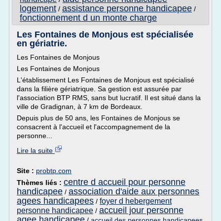
logement
assistance personne handicapee
/
/
fonctionnement d un monte charge
Les Fontaines de Monjous est spécialisée
en gériatrie.
Les Fontaines de Monjous
Les Fontaines de Monjous
L'établissement Les Fontaines de Monjous est spécialisé
dans la filière gériatrique. Sa gestion est assurée par
l'association BTP RMS, sans but lucratif. Il est situé dans la
ville de Gradignan, à 7 km de Bordeaux.
Depuis plus de 50 ans, les Fontaines de Monjous se
consacrent à l'accueil et l'accompagnement de la
personne...
Lire la suite
Site :
probtp.com
centre d accueil pour personne
Thèmes liés :
handicapee
association d'aide aux personnes
/
agees handicapees
foyer d hebergement
/
accueil jour personne
personne handicapee
/
agee handicapee
/
accueil des personnes handicapees