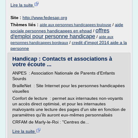
Lire la suite
Site :
http://www.fedesap.org
Thèmes liés :
/
aide
aide aux personnes handicapees toulouse
offres
sociale personnes handicapees en ehpad
/
d'emploi pour personne handicape
/
aide aux
/
credit d'impot 2014 aide a la
personnes handicapees bordeaux
personne
Handicap : Contacts et associations à
votre écoute ...
ANPES : Association Nationale de Parents d'Enfants
Sourds
BrailleNet : Site Internet pour les personnes handicapées
visuelles
Confort de lecture : permet aux internautes non-voyants
un accès direct optimisé, et pour les internautes
malvoyants une lecture des pages d'un site en fonction de
paramètres qu'ils auront eux-mêmes personnalisés
CRFAM de Marly-le-Roi : "Centres de...
Lire la suite