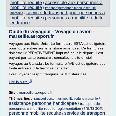
mobilite reduite
accessible aux personnes a
/
mobilite reduite
/
transport personnes mobilite reduite
service de transport pour personnes a
/
marseille
mobilite reduite
personnes a mobilite reduite
/
en france
Guide du voyageur - Voyage en avion -
marseille.aeroport.fr
Voyages aux Etats-Unis : Le formulaire ESTA est obligatoire
pour toute entrée sur le territoire américain. Ce formulaire
doit être IMPÉRATIVEMENT imprimé pour le départ, il est
payant par carte bancaire : consultez le site officiel
Voyages au Canada : Le formulaire AVE est obligatoire pour
toute entrée sur le territoire canadien.
Pour voyager l'esprit tranquille, le Ministère des...
Lire la suite
Site :
marseille.aeroport.fr
Thèmes liés :
/
transport personnes mobilite reduite marseille
assistance personne handicapee
/
transport de
transport
personnes a mobilite reduite reglementation
/
personne mobilite reduite
service de transport
/