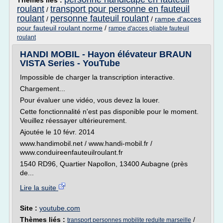
Thèmes liés :
roulant
transport pour personne en fauteuil
/
roulant
personne fauteuil roulant
/
/
rampe d'acces
pour fauteuil roulant norme
/
rampe d'acces pliable fauteuil
roulant
HANDI MOBIL - Hayon élévateur BRAUN
VISTA Series - YouTube
Impossible de charger la transcription interactive.
Chargement...
Pour évaluer une vidéo, vous devez la louer.
Cette fonctionnalité n'est pas disponible pour le moment.
Veuillez réessayer ultérieurement.
Ajoutée le 10 févr. 2014
www.handimobil.net / www.handi-mobil.fr /
www.conduireenfauteuilroulant.fr
1540 RD96, Quartier Napollon, 13400 Aubagne (près
de...
Lire la suite
Site :
youtube.com
Thèmes liés :
/
transport personnes mobilite reduite marseille