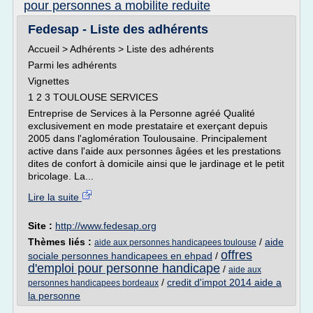
pour personnes a mobilite reduite
Fedesap - Liste des adhérents
Accueil > Adhérents > Liste des adhérents
Parmi les adhérents
Vignettes
1 2 3 TOULOUSE SERVICES
Entreprise de Services à la Personne agréé Qualité
exclusivement en mode prestataire et exerçant depuis
2005 dans l'aglomération Toulousaine. Principalement
active dans l'aide aux personnes âgées et les prestations
dites de confort à domicile ainsi que le jardinage et le petit
bricolage. La...
Lire la suite
Site :
http://www.fedesap.org
Thèmes liés :
/
aide
aide aux personnes handicapees toulouse
offres
sociale personnes handicapees en ehpad
/
d'emploi pour personne handicape
/
aide aux
/
credit d'impot 2014 aide a
personnes handicapees bordeaux
la personne