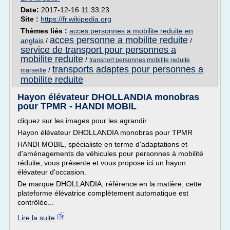
Date:
2017-12-16 11:33:23
Site :
https://fr.wikipedia.org
Thèmes liés :
acces personnes a mobilite reduite en
acces personne a mobilite reduite
anglais
/
/
service de transport pour personnes a
mobilite reduite
/
transport personnes mobilite reduite
transports adaptes pour personnes a
/
marseille
mobilite reduite
Hayon élévateur DHOLLANDIA monobras
pour TPMR - HANDI MOBIL
cliquez sur les images pour les agrandir
Hayon élévateur DHOLLANDIA monobras pour TPMR
HANDI MOBIL, spécialiste en terme d'adaptations et
d'aménagements de véhicules pour personnes à mobilité
réduite, vous présente et vous propose ici un hayon
élévateur d'occasion.
De marque DHOLLANDIA, référence en la matière, cette
plateforme élévatrice complètement automatique est
contrôlée...
Lire la suite