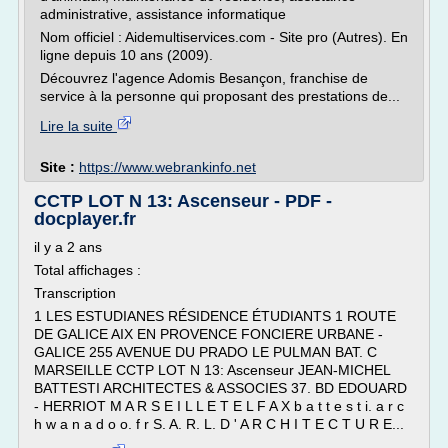
administrative, assistance informatique
Nom officiel : Aidemultiservices.com - Site pro (Autres). En
ligne depuis 10 ans (2009).
Découvrez l'agence Adomis Besançon, franchise de
service à la personne qui proposant des prestations de...
Lire la suite
Site :
https://www.webrankinfo.net
CCTP LOT N 13: Ascenseur - PDF -
docplayer.fr
il y a 2 ans
Total affichages :
Transcription
1 LES ESTUDIANES RÉSIDENCE ÉTUDIANTS 1 ROUTE
DE GALICE AIX EN PROVENCE FONCIERE URBANE -
GALICE 255 AVENUE DU PRADO LE PULMAN BAT. C
MARSEILLE CCTP LOT N 13: Ascenseur JEAN-MICHEL
BATTESTI ARCHITECTES & ASSOCIES 37. BD EDOUARD
- HERRIOT M A R S E I L L E T E L F A X b a t t e s t i. a r c
h w a n a d o o. f r S. A. R. L. D ' A R C H I T E C T U R E...