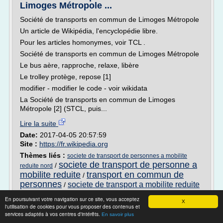
Limoges Métropole ...
Société de transports en commun de Limoges Métropole
Un article de Wikipédia, l'encyclopédie libre.
Pour les articles homonymes, voir TCL .
Société de transports en commun de Limoges Métropole
Le bus aère, rapproche, relaxe, libère
Le trolley protège, repose [1]
modifier - modifier le code - voir wikidata
La Société de transports en commun de Limoges
Métropole [2] (STCL, puis...
Lire la suite
Date:
2017-04-05 20:57:59
Site :
https://fr.wikipedia.org
Thèmes liés :
societe de transport de personnes a mobilite
societe de transport de personne a
/
reduite nord
mobilite reduite
transport en commun de
/
personnes
societe de transport a mobilite reduite
/
/
creation entreprise de transport de personne a mobilite
En poursuivant votre navigation sur ce site, vous acceptez
reduite
X
l'utilisation de cookies pour vous proposer des contenus et
services adaptés à vos centres d'intérêts.
En savoir plus
Accessibilité: le gouvernement confirme de