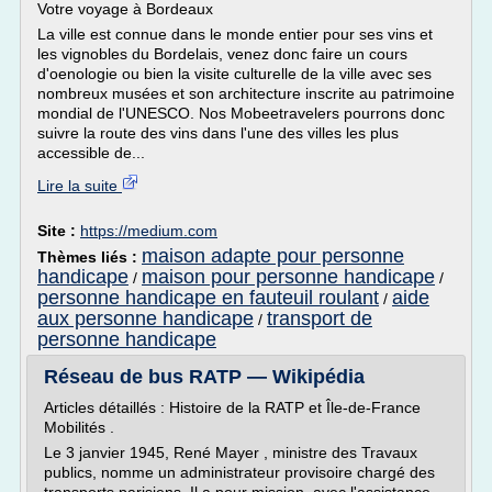
Votre voyage à Bordeaux
La ville est connue dans le monde entier pour ses vins et
les vignobles du Bordelais, venez donc faire un cours
d'oenologie ou bien la visite culturelle de la ville avec ses
nombreux musées et son architecture inscrite au patrimoine
mondial de l'UNESCO. Nos Mobeetravelers pourrons donc
suivre la route des vins dans l'une des villes les plus
accessible de...
Lire la suite
Site :
https://medium.com
maison adapte pour personne
Thèmes liés :
handicape
maison pour personne handicape
/
/
personne handicape en fauteuil roulant
aide
/
aux personne handicape
transport de
/
personne handicape
Réseau de bus RATP — Wikipédia
Articles détaillés : Histoire de la RATP et Île-de-France
Mobilités .
Le 3 janvier 1945, René Mayer , ministre des Travaux
publics, nomme un administrateur provisoire chargé des