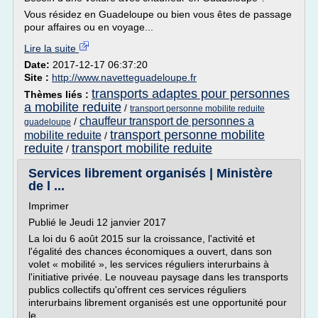
Vous résidez en Guadeloupe ou bien vous êtes de passage
pour affaires ou en voyage...
Lire la suite
Date:
2017-12-17 06:37:20
Site :
http://www.navetteguadeloupe.fr
transports adaptes pour personnes
Thèmes liés :
a mobilite reduite
/
transport personne mobilite reduite
chauffeur transport de personnes a
/
guadeloupe
transport personne mobilite
mobilite reduite
/
reduite
transport mobilite reduite
/
Services librement organisés | Ministère
de l ...
Imprimer
Publié le Jeudi 12 janvier 2017
La loi du 6 août 2015 sur la croissance, l'activité et
l'égalité des chances économiques a ouvert, dans son
volet « mobilité », les services réguliers interurbains à
l'initiative privée. Le nouveau paysage dans les transports
publics collectifs qu'offrent ces services réguliers
interurbains librement organisés est une opportunité pour
le...