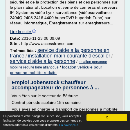
sécurité et de la protection des biens et des personnes sur
le plan national : Location et vente de caméras et serveurs
IP Systemes vidéo Lynx surveillance (vidéosurveillance
2404Q 2408 2416 4400 huperDVR huperlab Fuho) sur
réseau informatique, Enregistrement sur enregistreurs...
Lire la suite
Date:
2016-11-23 08:39:09
Site :
http://www.accessfrance.com
service d'aide a la personne en
Thèmes liés :
france
installation main courante d'escalier
/
/
service d aide a la personne
/
location personne
/
location vehicule pour
mobilite reduite loire atlantique
personne mobilite reduite
Emploi Jobenstock Chauffeur
accompagnateur de personnes à ...
Vous êtes sur le secteur de Béthune
Contrat période scolaire 15h semaine
Vous avez en charge le transport de personnes à mobilité
réduite pour les emmener de leur domicile à leur
En poursuivant votre navigation sur ce site, vous acceptez
X
établissement spécialisé (IME, MAS, etc.).
l'utilisation de cookies pour vous proposer des contenus et
services adaptés à vos centres d'intérêts.
En savoir plus
OU