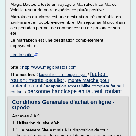
Magic Bastos a testé un voyage à Marrakech au Maroc.
Voici le retour de notre expérience plutôt positive.
Marrakech au Maroc est une destination très agréable en
avril-mai et en octobre-novembre. Un séjour au Maroc dans
ces périodes permet de commencer ou de prolonger son
été.
Le Marrakech est une destination complétement
dépaysante et...
Lire la suite
Site :
http://www.magicbastos.com
fauteuil
Thèmes liés :
/
fauteuil roulant aeroport lyon
roulant monte escalier
monte marche pour
/
fauteuil roulant
/
adaptation accessibilite complete fauteuil
personne handicape en fauteuil roulant
roulant
/
Conditions Générales d'achat en ligne -
Opodo
Annexes 4 à 9
1. Utilisation du site Web
1.1 Le présent Site est mis à la disposition de tout
acheteur (ci-après dénommé « l'Acheteur » ou « vous »)