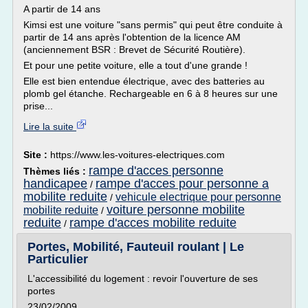
A partir de 14 ans
Kimsi est une voiture "sans permis" qui peut être conduite à
partir de 14 ans après l'obtention de la licence AM
(anciennement BSR : Brevet de Sécurité Routière).
Et pour une petite voiture, elle a tout d'une grande !
Elle est bien entendue électrique, avec des batteries au
plomb gel étanche. Rechargeable en 6 à 8 heures sur une
prise...
Lire la suite
Site :
https://www.les-voitures-electriques.com
rampe d'acces personne
Thèmes liés :
handicapee
rampe d'acces pour personne a
/
mobilite reduite
vehicule electrique pour personne
/
voiture personne mobilite
mobilite reduite
/
reduite
rampe d'acces mobilite reduite
/
Portes, Mobilité, Fauteuil roulant | Le
Particulier
L'accessibilité du logement : revoir l'ouverture de ses
portes
23/02/2009